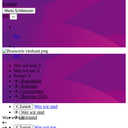
Kontakt
Menu
Schliessen
DE
/
NL
/
EN
Wer wir sind
Was wir tun
Partner
/
Botschafter
/
Kalender
/
Geschichten
/
Baureise 2026
Wer wir sind
Zurück
/
Wer wir sind
/
Vorstand
Was wir tun
Was wir tun
Zurück