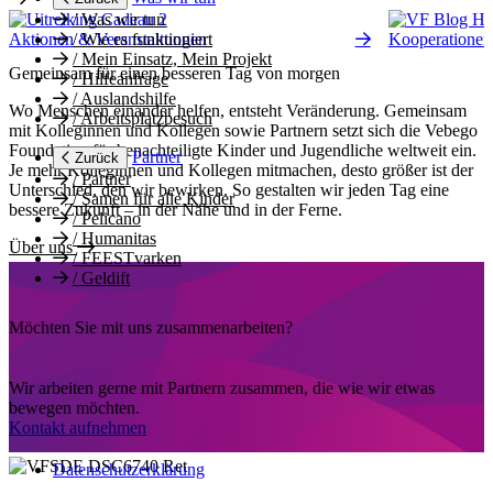
/
Was wir tun
Aktionen & Veranstaltungen
Kooperationen
/
Wie es funktioniert
/
Mein Einsatz, Mein Projekt
Gemeinsam für einen besseren Tag von morgen
/
Hilfeanfrage
/
Auslandshilfe
Wo Menschen einander helfen, entsteht Veränderung. Gemeinsam
/
Arbeitsplatzbesuch
mit Kolleginnen und Kollegen sowie Partnern setzt sich die Vebego
Foundation für benachteiligte Kinder und Jugendliche weltweit ein.
Partner
Zurück
Je mehr Kolleginnen und Kollegen mitmachen, desto größer ist der
/
Partner
Unterschied, den wir bewirken. So gestalten wir jeden Tag eine
/
Samen für alle Kinder
bessere Zukunft – in der Nähe und in der Ferne.
/
Pelicano
/
Humanitas
Über uns
/
FEESTvarken
/
Geldift
Möchten Sie mit uns zusammenarbeiten?
Wir arbeiten gerne mit Partnern zusammen, die wie wir etwas
bewegen möchten.
Kontakt aufnehmen
Datenschutzerklärung