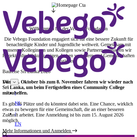
Willkommen bei der Vebego Foundation
Die Vebego Foundation engagiert sich für eine bessere Zukunft für
benachteiligte Kinder und Jugendliche weltweit. Gemeinsam mit
unseren Kolleginnen und Kollegen sowie Partnern realisieren wir
Projekte, die Wirkung zeigen, Leben verändern und Gemeinschaften
stärken.
Baureise Sri Lanka 2026
DE
Vom 31. Oktober bis zum 8. November fahren wir wieder nach
Sri Lanka, um beim Fertigstellen eines Community College
/
mitzuhelfen.
NL
Es gibt 16 Plätze und du könntest dabei sein. Eine Chance, wirklich
etwas zu bewegen für eine Gemeinschaft, die an einer besseren
/
Zukunft arbeitet. Eine Anmeldung ist bis zum 15. August 2026
möglich.
EN
Mehr Informationen und Anmelden