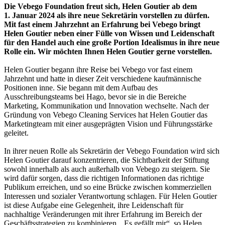
Die Vebego Foundation freut sich, Helen Goutier ab dem
1. Januar 2024 als ihre neue Sekretärin vorstellen zu dürfen.
Mit fast einem Jahrzehnt an Erfahrung bei Vebego bringt
Helen Goutier neben einer Fülle von Wissen und Leidenschaft
für den Handel auch eine große Portion Idealismus in ihre neue
Rolle ein. Wir möchten Ihnen Helen Goutier gerne vorstellen.
Helen Goutier begann ihre Reise bei Vebego vor fast einem
Jahrzehnt und hatte in dieser Zeit verschiedene kaufmännische
Positionen inne. Sie begann mit dem Aufbau des
Ausschreibungsteams bei Hago, bevor sie in die Bereiche
Marketing, Kommunikation und Innovation wechselte. Nach der
Gründung von Vebego Cleaning Services hat Helen Goutier das
Marketingteam mit einer ausgeprägten Vision und Führungsstärke
geleitet.
In ihrer neuen Rolle als Sekretärin der Vebego Foundation wird sich
Helen Goutier darauf konzentrieren, die Sichtbarkeit der Stiftung
sowohl innerhalb als auch außerhalb von Vebego zu steigern. Sie
wird dafür sorgen, dass die richtigen Informationen das richtige
Publikum erreichen, und so eine Brücke zwischen kommerziellen
Interessen und sozialer Verantwortung schlagen. Für Helen Goutier
ist diese Aufgabe eine Gelegenheit, ihre Leidenschaft für
nachhaltige Veränderungen mit ihrer Erfahrung im Bereich der
Geschäftsstrategien zu kombinieren. „Es gefällt mir“, so Helen