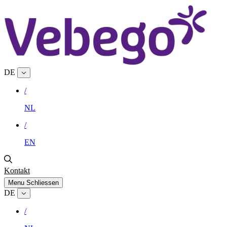
DE
/
NL
/
EN
Kontakt
Menu
Schliessen
DE
/