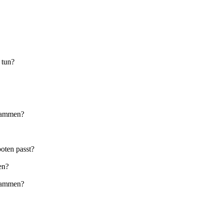
 tun?
usammen?
oten passt?
en?
usammen?