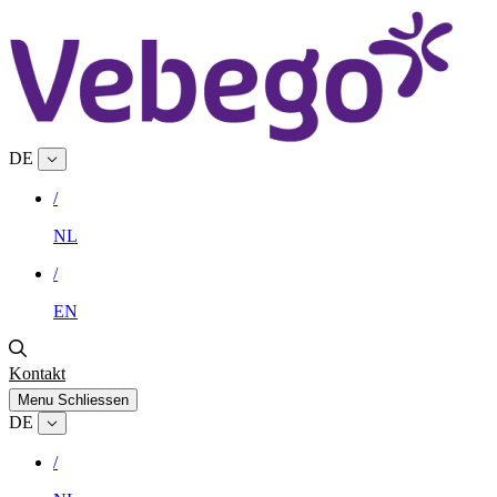
DE
/
NL
/
EN
Kontakt
Menu
Schliessen
DE
/