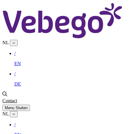
NL
/
EN
/
DE
Contact
Menu
Sluiten
NL
/