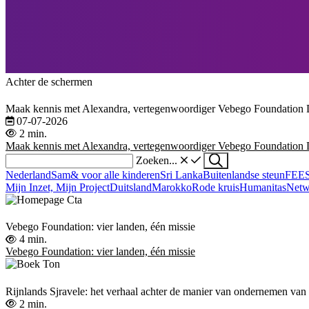
Achter de schermen
Maak kennis met Alexandra, vertegenwoordiger Vebego Foundation 
07-07-2026
2 min.
Maak kennis met Alexandra, vertegenwoordiger Vebego Foundation 
Zoeken...
Nederland
Sam& voor alle kinderen
Sri Lanka
Buitenlandse steun
FEES
Mijn Inzet, Mijn Project
Duitsland
Marokko
Rode kruis
Humanitas
Netw
Vebego Foundation: vier landen, één missie
4 min.
Vebego Foundation: vier landen, één missie
Rijnlands Sjravele: het verhaal achter de manier van ondernemen v
2 min.