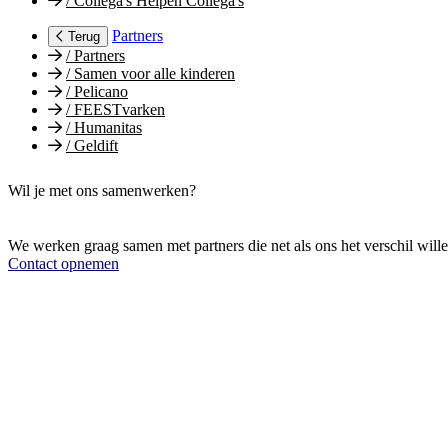
/
Collega's Helpen Collega's
Partners
Terug
/
Partners
/
Samen voor alle kinderen
/
Pelicano
/
FEESTvarken
/
Humanitas
/
Geldift
Wil je met ons samenwerken?
We werken graag samen met partners die net als ons het verschil will
Contact opnemen