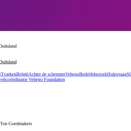
Duitsland
Duitsland
Tvarken
België
Achter de schermen
Vebego
Bedrijfsbezoek
Hulpvraag
S
erkcoördinator Vebego Foundation
an Ton Goedmakers