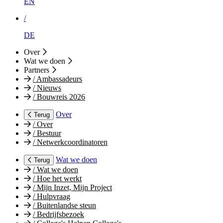
EN
/
DE
Over
Wat we doen
Partners
/
Ambassadeurs
/
Nieuws
/
Bouwreis 2026
Over
Terug
/
Over
/
Bestuur
/
Netwerkcoordinatoren
Wat we doen
Terug
/
Wat we doen
/
Hoe het werkt
/
Mijn Inzet, Mijn Project
/
Hulpvraag
/
Buitenlandse steun
/
Bedrijfsbezoek