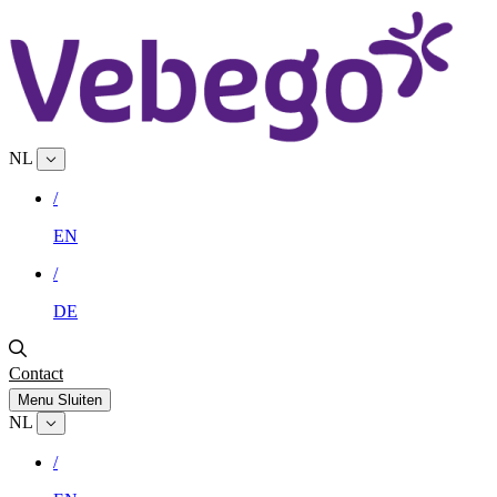
NL
/
EN
/
DE
Contact
Menu
Sluiten
NL
/