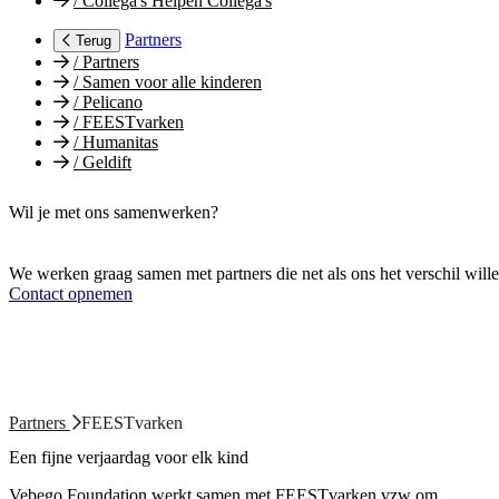
/
Collega's Helpen Collega's
Partners
Terug
/
Partners
/
Samen voor alle kinderen
/
Pelicano
/
FEESTvarken
/
Humanitas
/
Geldift
Wil je met ons samenwerken?
We werken graag samen met partners die net als ons het verschil will
Contact opnemen
Partners
FEESTvarken
Een fijne verjaardag voor elk kind
Vebego Foundation werkt samen met FEESTvarken vzw om