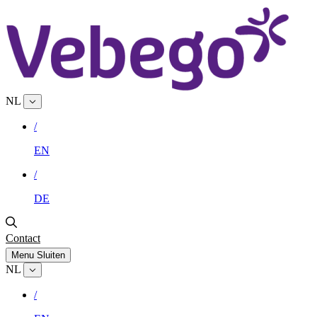
NL
/
EN
/
DE
Contact
Menu
Sluiten
NL
/