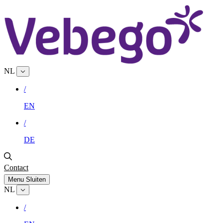
NL
/
EN
/
DE
Contact
Menu
Sluiten
NL
/