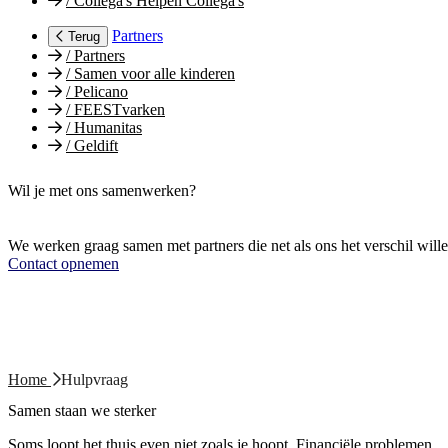
/
Collega's Helpen Collega's
Partners
Terug
/
Partners
/
Samen voor alle kinderen
/
Pelicano
/
FEESTvarken
/
Humanitas
/
Geldift
Wil je met ons samenwerken?
We werken graag samen met partners die net als ons het verschil will
Contact opnemen
Home
Hulpvraag
Samen staan we sterker
Soms loopt het thuis even niet zoals je hoopt. Financiële problemen,