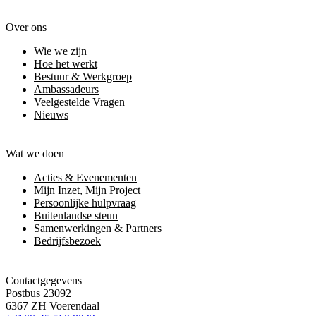
Over ons
Wie we zijn
Hoe het werkt
Bestuur & Werkgroep
Ambassadeurs
Veelgestelde Vragen
Nieuws
Wat we doen
Acties & Evenementen
Mijn Inzet, Mijn Project
Persoonlijke hulpvraag
Buitenlandse steun
Samenwerkingen & Partners
Bedrijfsbezoek
Contactgegevens
Postbus 23092
6367 ZH Voerendaal