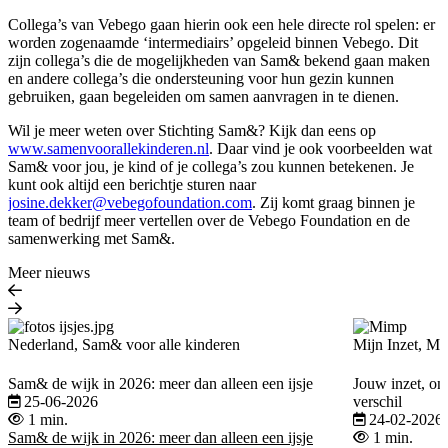
Collega’s van Vebego gaan hierin ook een hele directe rol spelen: er
worden zogenaamde ‘intermediairs’ opgeleid binnen Vebego. Dit
zijn collega’s die de mogelijkheden van Sam& bekend gaan maken
en andere collega’s die ondersteuning voor hun gezin kunnen
gebruiken, gaan begeleiden om samen aanvragen in te dienen.
Wil je meer weten over Stichting Sam&? Kijk dan eens op
www.samenvoorallekinderen.nl
. Daar vind je ook voorbeelden wat
Sam& voor jou, je kind of je collega’s zou kunnen betekenen. Je
kunt ook altijd een berichtje sturen naar
josine.dekker@vebegofoundation.com
. Zij komt graag binnen je
team of bedrijf meer vertellen over de Vebego Foundation en de
samenwerking met Sam&.
Meer nieuws
Nederland, Sam& voor alle kinderen
Mijn Inzet, Mi
Sam& de wijk in 2026: meer dan alleen een ijsje
Jouw inzet, on
25-06-2026
verschil
1 min.
24-02-2026
Sam& de wijk in 2026: meer dan alleen een ijsje
1 min.