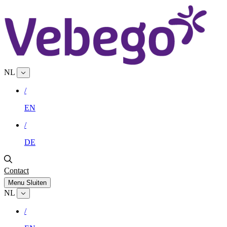
NL
/
EN
/
DE
Contact
Menu
Sluiten
NL
/