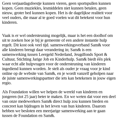
Geen verjaardagsfeestje kunnen vieren, geen sportspullen kunnen
kopen. Geen muziekles, lesmiddelen niet kunnen betalen, geen
nieuw, groter bed kunnen kopen. Het is de dagelijkse realiteit voor
veel ouders, die maar al te goed voelen wat dit betekent voor hun
kinderen.
Vaak is er wel ondersteuning mogelijk, maar is het een doolhof om
uit te zoeken hoe je bij je gemeente of een andere instantie hulp
regelt. Dit kost ook veel tijd. samenwerkingsverband Sam& voor
alle kinderen brengt daar verandering in; Sam& is een
samenwerking tussen Leergeld Nederland, Jeugdfonds Sport &
Cultuur, Stichting Jarige Job en Kinderhulp. Sam& biedt één plek
waar echt alle hulpvragen voor de ondersteuning van kinderen
ingediend kunnen worden. Je stelt als ouder je vraag voor je kind
online op de website van Sam&, en je wordt vanzelf geholpen naar
de juiste samenwerkingspartner die iets kan betekenen in jouw eigen
regio.
Als Foundation willen we helpen de wereld van kinderen en
jongeren (tot 25 jaar) beter te maken. En we weten dat voor een deel
van onze medewerkers Sam& direct hulp zou kunnen bieden en
concreet kan bijdragen in het leven van hun kinderen. Daarom
hebben we besloten een meerjarige samenwerking aan te gaan
tussen de Foundation en Sam&.