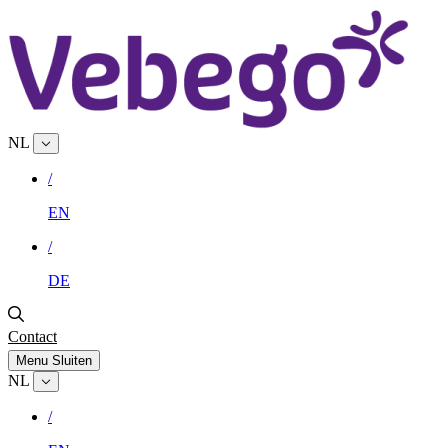
NL
/
EN
/
DE
Contact
Menu
Sluiten
NL
/