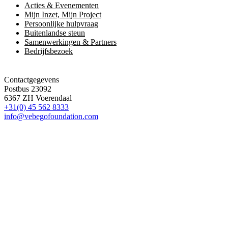
Acties & Evenementen
Mijn Inzet, Mijn Project
Persoonlijke hulpvraag
Buitenlandse steun
Samenwerkingen & Partners
Bedrijfsbezoek
Contactgegevens
Postbus 23092
6367 ZH Voerendaal
+31(0) 45 562 8333
info@vebegofoundation.com