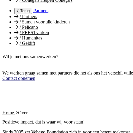
/
Collega's Helpen Collega's
Partners
Terug
/
Partners
/
Samen voor alle kinderen
/
Pelicano
/
FEESTvarken
/
Humanitas
/
Geldift
Wil je met ons samenwerken?
We werken graag samen met partners die net als ons het verschil will
Contact opnemen
Home
Over
Positieve impact, dat is waar wij voor staan!
Sinds 2005 zet Vebego Foundation zich in voor een betere toekomst