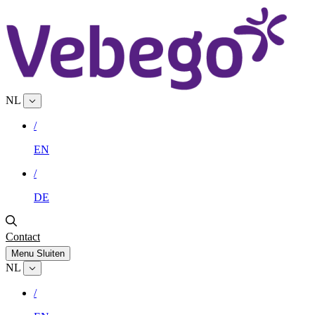
NL
/
EN
/
DE
Contact
Menu
Sluiten
NL
/