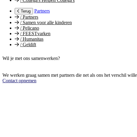
/
Collega's Helpen Collega's
Partners
Terug
/
Partners
/
Samen voor alle kinderen
/
Pelicano
/
FEESTvarken
/
Humanitas
/
Geldift
Wil je met ons samenwerken?
We werken graag samen met partners die net als ons het verschil will
Contact opnemen