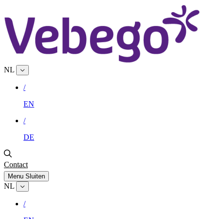
NL
/
EN
/
DE
Contact
Menu
Sluiten
NL
/