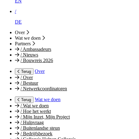
EN
/
DE
Over
Wat we doen
Partners
/
Ambassadeurs
/
Nieuws
/
Bouwreis 2026
Over
Terug
/
Over
/
Bestuur
/
Netwerkcoordinatoren
Wat we doen
Terug
/
Wat we doen
/
Hoe het werkt
/
Mijn Inzet, Mijn Project
/
Hulpvraag
/
Buitenlandse steun
/
Bedrijfsbezoek