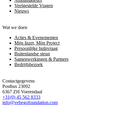
Ambassadeurs
Veelgestelde Vragen
Nieuws
Wat we doen
Acties & Evenementen
Mijn Inzet, Mijn Project
Persoonlijke hulpvraag
Buitenlandse steun
Samenwerkingen & Partners
Bedrijfsbezoek
Contactgegevens
Postbus 23092
6367 ZH Voerendaal
+31(0) 45 562 8333
info@vebegofoundation.com