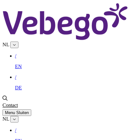
NL
/
EN
/
DE
Contact
Menu
Sluiten
NL
/