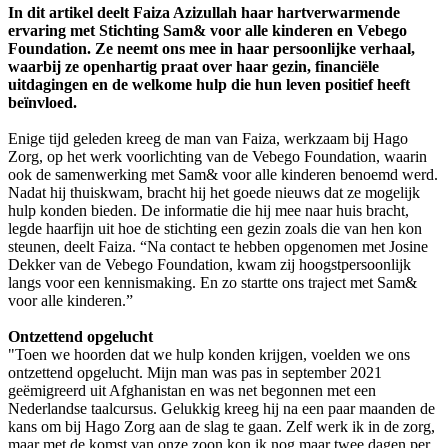
In dit artikel deelt Faiza Azizullah
haar hartverwarmende
ervaring met Stichting Sam& voor alle kinderen en Vebego
Foundation. Ze neemt ons mee in haar persoonlijke verhaal,
waarbij ze openhartig praat over haar gezin, financiële
uitdagingen en de welkome hulp die hun leven positief heeft
beïnvloed.
Enige tijd geleden kreeg de man van Faiza, werkzaam bij Hago
Zorg, op het werk voorlichting van de Vebego Foundation, waarin
ook de samenwerking met Sam& voor alle kinderen benoemd werd.
Nadat hij thuiskwam, bracht hij het goede nieuws dat ze mogelijk
hulp konden bieden. De informatie die hij mee naar huis bracht,
legde haarfijn uit hoe de stichting een gezin zoals die van hen kon
steunen, deelt Faiza. “Na contact te hebben opgenomen met Josine
Dekker van de Vebego Foundation, kwam zij hoogstpersoonlijk
langs voor een kennismaking. En zo startte ons traject met Sam&
voor alle kinderen.”
Ontzettend opgelucht
"Toen we hoorden dat we hulp konden krijgen, voelden we ons
ontzettend opgelucht. Mijn man was pas in september 2021
geëmigreerd uit Afghanistan en was net begonnen met een
Nederlandse taalcursus. Gelukkig kreeg hij na een paar maanden de
kans om bij Hago Zorg aan de slag te gaan. Zelf werk ik in de zorg,
maar met de komst van onze zoon kon ik nog maar twee dagen per