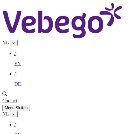
NL
/
EN
/
DE
Contact
Menu
Sluiten
NL
/