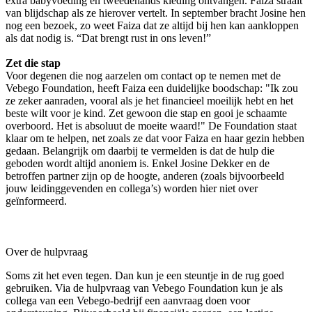
extra babyvoeding en tweedehands kleding ontvangen. Faiza straalt
van blijdschap als ze hierover vertelt. In september bracht Josine hen
nog een bezoek, zo weet Faiza dat ze altijd bij hen kan aankloppen
als dat nodig is. “Dat brengt rust in ons leven!”
Zet die stap
Voor degenen die nog aarzelen om contact op te nemen met de
Vebego Foundation, heeft Faiza een duidelijke boodschap: "Ik zou
ze zeker aanraden, vooral als je het financieel moeilijk hebt en het
beste wilt voor je kind. Zet gewoon die stap en gooi je schaamte
overboord. Het is absoluut de moeite waard!" De Foundation staat
klaar om te helpen, net zoals ze dat voor Faiza en haar gezin hebben
gedaan. Belangrijk om daarbij te vermelden is dat de hulp die
geboden wordt altijd anoniem is. Enkel Josine Dekker en de
betroffen partner zijn op de hoogte, anderen (zoals bijvoorbeeld
jouw leidinggevenden en collega’s) worden hier niet over
geïnformeerd.
Over de hulpvraag
Soms zit het even tegen. Dan kun je een steuntje in de rug goed
gebruiken. Via de hulpvraag van Vebego Foundation kun je als
collega van een Vebego-bedrijf een aanvraag doen voor