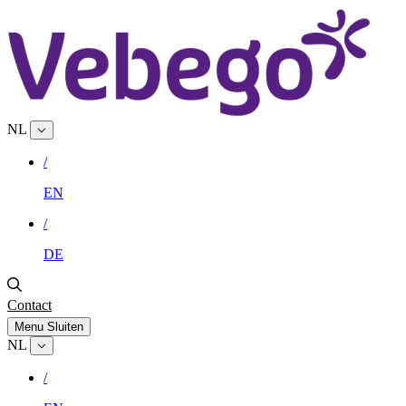
NL
/
EN
/
DE
Contact
Menu
Sluiten
NL
/