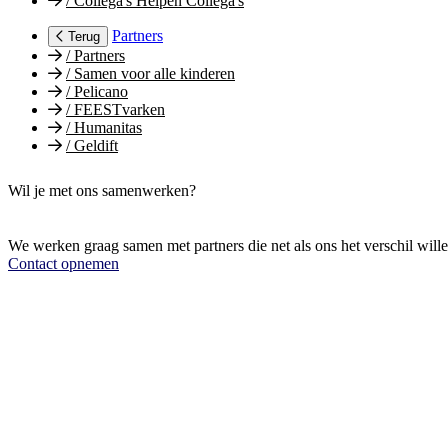
/
Collega's Helpen Collega's
Partners
Terug
/
Partners
/
Samen voor alle kinderen
/
Pelicano
/
FEESTvarken
/
Humanitas
/
Geldift
Wil je met ons samenwerken?
We werken graag samen met partners die net als ons het verschil will
Contact opnemen