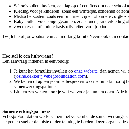
Schoolspullen, boeken, een laptop of een fiets om naar school 
Kleding voor je kinderen, zoals een winterjas, schoenen of zo
Medische kosten, zoals een bril, medicijnen of andere zorgkost
Babyspullen voor jonge gezinnen, zoals luiers, kinderkleding 
Zwemlessen of andere basisactiviteiten voor je kind
Twijfel je of jouw situatie in aanmerking komt? Neem ook dan contact 
Hoe stel je een hulpvraag?
Een aanvraag indienen is eenvoudig:
Je kunt het formulier invullen op
onze website
, dan nemen wij 
(
josine.dekker@vebegofoundation.com
).
We bellen of appen je om te bespreken waar je hulp bij nodig h
samenwerkingspartners.
Binnen zes weken hoor je wat we voor je kunnen doen. Alle hulp d
Samenwerkingspartners
Vebego Foundation werkt samen met verschillende samenwerkingspar
helpen en sneller de juiste ondersteuning te bieden. Deze organisaties