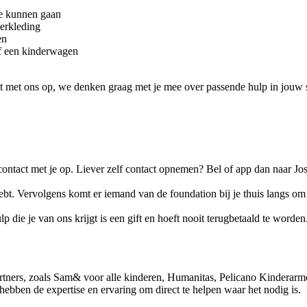
te kunnen gaan
merkleding
en
of een kinderwagen
met ons op, we denken graag met je mee over passende hulp in jouw situa
contact met je op. Liever zelf contact opnemen? Bel of app dan naar Jo
ebt. Vervolgens komt er iemand van de foundation bij je thuis langs o
ie je van ons krijgt is een gift en hoeft nooit terugbetaald te worden. 
tners, zoals Sam& voor alle kinderen, Humanitas, Pelicano Kindera
 hebben de expertise en ervaring om direct te helpen waar het nodig is.