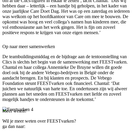
om al die Clics-figuren in elkaar te zetten’, lacht Chantal. ‘Dus wij
hebben daar – letterlijk – een handje bij geholpen, in het kader van
onze jaarlijkse Care Doet Dag. Het was op een zaterdag en iedereen
was welkom op het hoofdkantoor van Care om mee te bouwen. De
opkomst was hoog en veel collega’s namen hun kinderen mee, die
vol enthousiasme aan het werk gingen. Het is fijn om zoveel
positieve respons te krijgen van onze eigen mensen.’
Op naar meer samenwerken
De teambuildingsmiddag en de bijdrage aan de tentoonstelling van
Clics is slechts het begin van de samenwerking met FEESTvarken.
Chantal en haar collega Annemieke De Bruyne willen dit goede
doel ook bij de andere Vebego-bedrijven in België onder de
aandacht brengen. En bij klanten en prospects. De Vebego
Foundation steunt FEESTvarken ook financieel. Chantal: ‘Dat
juichen we natuurlijk van harte toe. En ondertussen zijn wij alweer
plannen aan het smeden om FEESTvarken met liefde en zoveel
mogelijk handjes te ondersteunen in de toekomst.’
Meer weten?
Wil je meer weten over FEESTvarken?
ga dan naar: