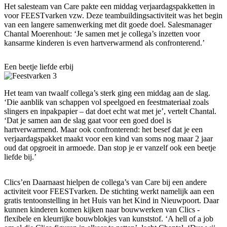
Het salesteam van Care pakte een middag verjaardagspakketten in
voor FEESTvarken vzw. Deze teambuildingsactiviteit was het begin
van een langere samenwerking met dit goede doel. Salesmanager
Chantal Moerenhout: ‘Je samen met je collega’s inzetten voor
kansarme kinderen is even hartverwarmend als confronterend.’
Een beetje liefde erbij
Het team van twaalf collega’s sterk ging een middag aan de slag.
‘Die aanblik van schappen vol speelgoed en feestmateriaal zoals
slingers en inpakpapier – dat doet echt wat met je’, vertelt Chantal.
‘Dat je samen aan de slag gaat voor een goed doel is
hartverwarmend. Maar ook confronterend: het besef dat je een
verjaardagspakket maakt voor een kind van soms nog maar 2 jaar
oud dat opgroeit in armoede. Dan stop je er vanzelf ook een beetje
liefde bij.’
Clics’en Daarnaast hielpen de collega’s van Care bij een andere
activiteit voor FEESTvarken. De stichting werkt namelijk aan een
gratis tentoonstelling in het Huis van het Kind in Nieuwpoort. Daar
kunnen kinderen komen kijken naar bouwwerken van Clics -
flexibele en kleurrijke bouwblokjes van kunststof. ‘A hell of a job