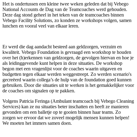
Het is ondertussen een kleine twee weken geleden dat bij Vebego
National Accounts de Dag van de Teamcoaches werd gehouden.
Deze dag stond geheel in het teken van de teamcoaches binnen
Vebego Facility Solutions, zo konden ze workshops volgen, samen
lunchen en vooral veel van elkaar leren.
Er werd die dag aandacht besteed aan geldzorgen, verzuim en
kwaliteit. Vebego Foundation is gevraagd een workshop te houden
over het (h)erkennen van geldzorgen, de gevolgen hiervan en hoe je
als leidinggevende kunt helpen in deze situaties. De workshop
begon met een vragenlijst voor de coaches waarin uitgaven en
budgetten tegen elkaar werden weggestreept. Zo werden scenario's
gecreëerd waarin collega’s de hulp van de foundation goed kunnen
gebruiken. Door die situaties uit te werken is het gemakkelijker voor
de coaches om signalen op te pakken.
Volgens Patricia Feringa (Ambulant teamcoach bij Vebego Cleaning
Services) kan ze nu situaties beter inschatten en heeft ze manieren
gevonden om een balletje op te gooien binnen haar teams. Zo
zorgen we ervoor dat we zoveel mogelijk mensen kunnen helpen!
We moeten het immers samen doen.