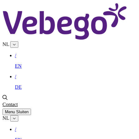
NL
/
EN
/
DE
Contact
Menu
Sluiten
NL
/