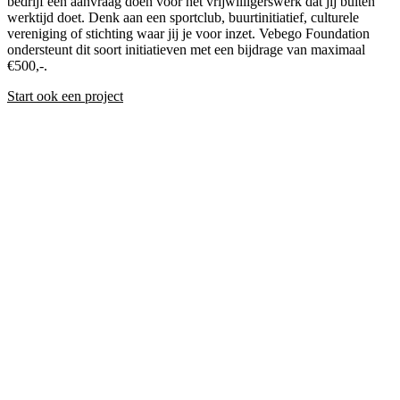
bedrijf een aanvraag doen voor het vrijwilligerswerk dat jij buiten
werktijd doet. Denk aan een sportclub, buurtinitiatief, culturele
vereniging of stichting waar jij je voor inzet. Vebego Foundation
ondersteunt dit soort initiatieven met een bijdrage van maximaal
€500,-.
Start ook een project