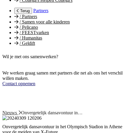
/
Collega's Helpen Collega's
Partners
Terug
/
Partners
/
Samen voor alle kinderen
/
Pelicano
/
FEESTvarken
/
Humanitas
/
Geldift
Wil je met ons samenwerken?
We werken graag samen met partners die net als ons het verschil
willen maken.
Contact opnemen
Nieuws
Onvergetelijk dansavontuur in…
Onvergetelijk dansavontuur in het Olympisch Stadion in Athene
voor de meiden van X-Future