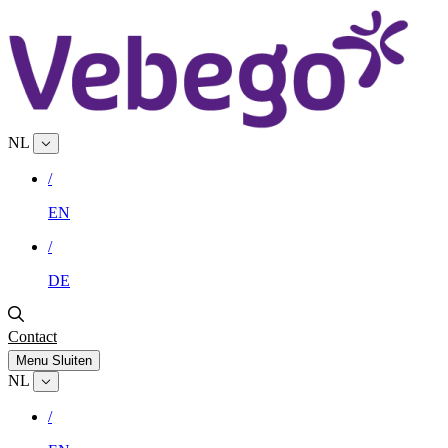
NL
/
EN
/
DE
Contact
Menu
Sluiten
NL
/