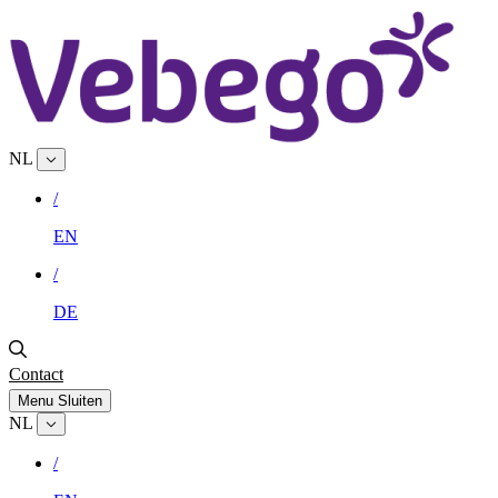
NL
/
EN
/
DE
Contact
Menu
Sluiten
NL
/