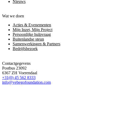
Nieuws
Wat we doen
Acties & Evenementen
Mijn Inzet, Mijn Project
Persoonlijke hulpvraag
Buitenlandse steun
Samenwerkingen & Partners
Bedrijfsbezoek
Contactgegevens
Postbus 23092
6367 ZH Voerendaal
+31(0) 45 562 8333
info@vebegofoundation.com