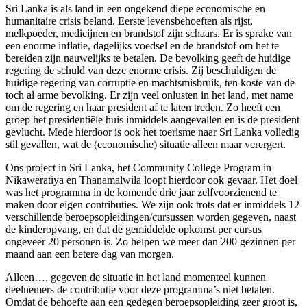
Sri Lanka is als land in een ongekend diepe economische en
humanitaire crisis beland. Eerste levensbehoeften als rijst,
melkpoeder, medicijnen en brandstof zijn schaars. Er is sprake van
een enorme inflatie, dagelijks voedsel en de brandstof om het te
bereiden zijn nauwelijks te betalen. De bevolking geeft de huidige
regering de schuld van deze enorme crisis. Zij beschuldigen de
huidige regering van corruptie en machtsmisbruik, ten koste van de
toch al arme bevolking. Er zijn veel onlusten in het land, met name
om de regering en haar president af te laten treden. Zo heeft een
groep het presidentiële huis inmiddels aangevallen en is de president
gevlucht. Mede hierdoor is ook het toerisme naar Sri Lanka volledig
stil gevallen, wat de (economische) situatie alleen maar verergert.
Ons project in Sri Lanka, het Community College Program in
Nikaweratiya en Thanamalwila loopt hierdoor ook gevaar. Het doel
was het programma in de komende drie jaar zelfvoorzienend te
maken door eigen contributies. We zijn ook trots dat er inmiddels 12
verschillende beroepsopleidingen/cursussen worden gegeven, naast
de kinderopvang, en dat de gemiddelde opkomst per cursus
ongeveer 20 personen is. Zo helpen we meer dan 200 gezinnen per
maand aan een betere dag van morgen.
Alleen…. gegeven de situatie in het land momenteel kunnen
deelnemers de contributie voor deze programma’s niet betalen.
Omdat de behoefte aan een gedegen beroepsopleiding zeer groot is,