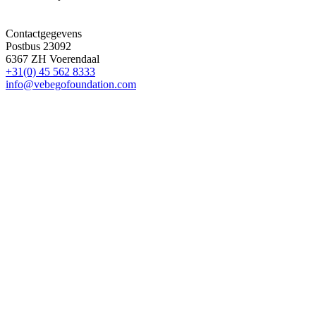
Contactgegevens
Postbus 23092
6367 ZH Voerendaal
+31(0) 45 562 8333
info@vebegofoundation.com