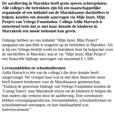
De aardbeving in Marokko heeft grote sporen achtergelaten.
Alle collega’s die betrokken zijn bij een maatschappelijke
organisatie of een initiatief om de Marokkaanse slachtoffers te
helpen, konden een donatie aanvragen via Mijn Inzet, Mijn
Project van Vebego Foundation. Collega Adila Harrach is
ontzettend trots dat ze met haar donatie de kinderen in
Marrakesh een mooie toekomst kan geven.
Onlangs hebben we ons initiatief "Mijn Inzet, Mijn Project"
aangepast om specifiek te reageren op de behoeften in Marokko. Als
je bij een Vebego-bedrijf werkt en betrokken bent bij hulpacties voor
de slachtoffers in Marokko, kun je via "Mijn Inzet, Mijn Project"
een financiële bijdrage aanvragen van maximaal € 1.500.
Levensmiddelen en schooluniformen
Adila Harrach is één van de collega’s die deze donatie heeft
aangevraagd. We vroegen haar wat ze met deze financiële steun
heeft kunnen betekenen voor de Marokkaanse gemeenschap.
“Dankzij de genereuze bijdrage van Vebego Foundation konden de
‘Caring Sisters’ naar Marrakesh reizen om de kinderen te helpen die
hun ouders zijn verloren door de aardbeving. Drie weeshuizen
hebben verzorgingsproducten, levensmiddelen, schooluniformen en
schoolmateriaal ontvangen, en hun dankbaarheid was
hartverwarmend.”