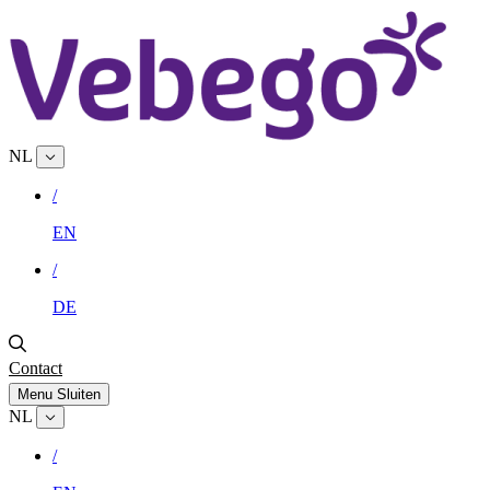
NL
/
EN
/
DE
Contact
Menu
Sluiten
NL
/