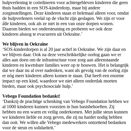
hulpverlening te coördineren voor achtergebleven kinderen die geen
thuis hadden in een SOS-kinderdorp, maar bij andere
zorginstellingen. Deze kinderen staan er helemaal alleen voor, omdat
de hulpverleners veelal op de vlucht zijn geslagen. We zijn er voor
álle kinderen, ook als ze niet in een van onze dorpen wonen.
Daarom bieden we ondersteuning en proberen we ook deze
kinderen alsnog te evacueren uit Oekraïne.’
We blijven in Oekraïne
‘SOS-kinderdorpen is al 20 jaar actief in Oekraïne. We zijn daar en
we blijven daar. Ook na deze verschrikkelijke oorlog gaan we er
alles aan doen om de infrastructuur voor zorg aan alleenstaande
kinderen en kwetsbare families weer op te bouwen. Het is belangrijk
dat we daar nu al over nadenken, want als gevolg van de oorlog zijn
er nóg meer kinderen alleen komen te staan. Dat heeft een enorme
impact op een kind, waardoor we niet alleen onderdak moeten
bieden, maar ook psychosociale hulp.’
Vebego Foundation bedankt!
‘Dankzij de prachtige schenking van Vebego Foundation hebben we
al 1000 kinderen kunnen voorzien in hun basisbehoeften. Zij
hebben nu een warm en veilig onderkomen. Met jullie steun kunnen
we kinderen liefde en zorg geven, die zij nu harder nodig hebben
dan ooit. We willen alle Vebego medewerkers ontzettend bedanken
voor de steun en solidariteit.’