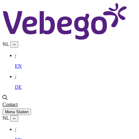
NL
/
EN
/
DE
Contact
Menu
Sluiten
NL
/