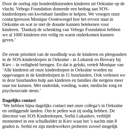
Door de oorlog zijn honderdduizenden kinderen uit Oekraïne op de
vlucht. Vebego Foundation doneerde een bedrag aan SOS-
kinderdorpen om kwetsbare families te helpen. We vroegen onze
contactpersoon Monique Oosteweegel hoe het ervoor staat in
Oekraïne en wat ze met de donatie kunnen betekenen voor
kinderen. ‘Dankzij de schenking van Vebego Foundation hebben
we al 1000 kinderen een veilig en warm onderkomen kunnen
geven.’
De eerste prioriteit van de noodhulp was de kinderen en pleegouders
in de SOS-kinderdorpen in Oekraïne - in Luhansk en Brovary bij
Kiev – in veiligheid brengen. En dat is gelukt, vertelt Monique van
‘Alle kinderen uit onze kinderdorpen in Oekraïne worden nu
opgevangen in de kinderdorpen in 11 buurlanden. Ook verlenen we
in deze buurlanden hulp aan kinderen en families die nergens meer
naar toe kunnen. Met onderdak, voeding, water, medische zorg en
psychosociale steun.’
Dagelijks contact
‘We hebben bijna dagelijks contact met onze collega’s in Oekraïne
en omliggende landen. Om te peilen wat zij nodig hebben. De
directeur van SOS Kinderdorpen, Serhii Lukashov, verblijft
momenteel in een schuilkelder in Kiev waar het ’s nachts min 8
graden is. Serhii en zijn medewerkers proberen zoveel mogelijk