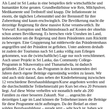
Als Land ist Sri Lanka in eine beispiellos tiefe wirtschaftliche und
humanitäre Krise geraten. Grundbedürfnisse wie Reis, Milchpulver,
Medikamente und Treibstoff sind knapp. Die Inflationsrate ist
enorm, die täglichen Lebensmittel und der Brennstoff für ihre
Zubereitung sind kaum erschwinglich. Die Bevölkerung macht die
derzeitige Regierung für diese massive Krise verantwortlich. Ihr
Vorwurf: Korruption und Machtmissbrauch auf Kosten der ohnehin
schon armen Bevölkerung. Es herrschen viele Unruhen im Land,
insbesondere um die Regierung und ihren Präsidenten zum Rücktritt
zu bewegen. Eine Gruppierung hat mittlerweile das Präsidentenhaus
angegriffen und der Präsident ist geflohen. Unter anderem deshalb
ist zudem der Tourismus nach Sri Lanka völlig zum Erliegen
gekommen, was die (wirtschaftliche) Lage nur noch verschlimmert.
Auch unser Projekt in Sri Lanka, das Community College-
Programm in Nikaweratiya und Thanamalwila, ist dadurch
gefährdet. Ziel war es, das Programm in den kommenden drei
Jahren durch eigene Beiträge eigenständig werden zu lassen. Wir
sind auch stolz darauf, dass neben der Kinderbetreuung inzwischen
12 verschiedene Berufsausbildungen/Kurse angeboten werden und
die durchschnittliche Teilnehmerzahl pro Kurs bei etwa 20 Personen
liegt. Auf diese Weise verhelfen wir monatlich mehr als 200
Familien zu einer besseren Zukunft. Nur … angesichts der
derzeitigen Lage im Land können die Teilnehmer:innen die Beiträge
für diese Programme nicht aufbringen. Da der Bedarf an einer
soliden Berufsausbildung – gerade jetzt – sehr hoch ist, haben wir