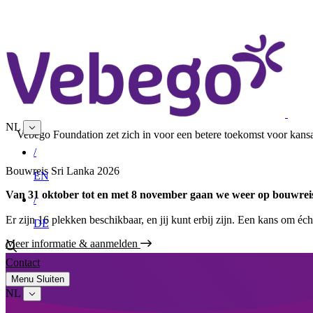
NL
Vebego Foundation zet zich in voor een betere toekomst voor kansa
/
Bouwreis Sri Lanka 2026
EN
Van 31 oktober tot en met 8 november gaan we weer op bouwrei
/
Er zijn 16 plekken beschikbaar, en jij kunt erbij zijn. Een kans om 
DE
Meer informatie & aanmelden
Contact
Menu
Sluiten
NL