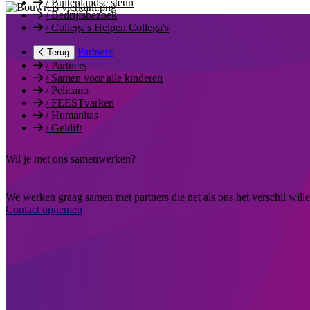
/
Buitenlandse steun
/
Bedrijfsbezoek
/
Collega's Helpen Collega's
Partners
Terug
/
Partners
/
Samen voor alle kinderen
/
Pelicano
/
FEESTvarken
/
Humanitas
/
Geldift
Wil je met ons samenwerken?
We werken graag samen met partners die net als ons het verschil will
Contact opnemen