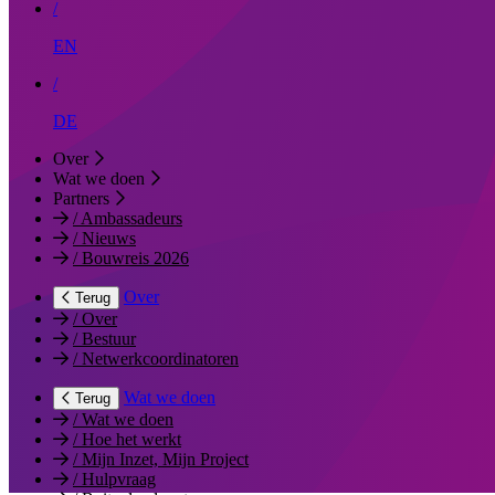
/
EN
/
DE
Over
Wat we doen
Partners
/
Ambassadeurs
/
Nieuws
/
Bouwreis 2026
Over
Terug
/
Over
/
Bestuur
/
Netwerkcoordinatoren
Wat we doen
Terug
/
Wat we doen
/
Hoe het werkt
/
Mijn Inzet, Mijn Project
/
Hulpvraag